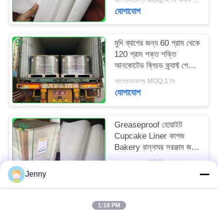
যোগাযোগ
মুদি ব্যাগের জন্য 60 গ্রাম থেকে
120 গ্রাম শক্ত শক্তি
আনকোটেড ব্লিচড ক্র্যাফ্ট পেপার
রোল
আলোচনাযোগ্য MOQ:1 টন
যোগাযোগ
Greaseproof হোয়াইট
Cupcake Liner কাগজ
Bakery রান্নাঘর সরঞ্জাম জন্য
31 - 38gsm
আলোচনাযোগ্য MOQ:সাধারণ আকারের জন্য 1 টন এবং বিশেষ আকারের জন্য 10 টন
যোগাযোগ
Jenny
1:18 PM
সব