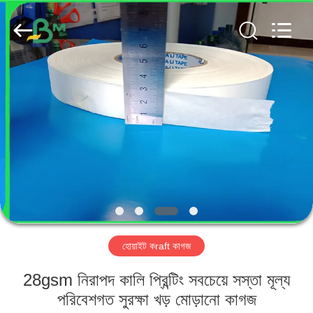
GUANGZHOU
BMPAPER
CO.,
LTD..
All
Rights
Reserved.
বাড়ি
পণ্য
আমাদের
সম্পর্কে
কারখানা
হোয়াইট কraft কাগজ
ভ্রমণ
28gsm নিরাপদ কালি প্রিন্টিং সবচেয়ে সস্তা মূল্য
মান
পরিবেশগত সুরক্ষা খড় মোড়ানো কাগজ