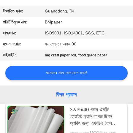
নিয়ন্ত্রণ
উৎপত্তি স্থল:
Guangdong, চীন
যোগাযোগ
পরিচিতিমুলক নাম:
BMpaper
করুন
সাক্ষ্যদান:
ISO9001, ISO14001, SGS, ETC.
মডেল নম্বার:
খড় মোড়ানো কাগজ 06
খবর
হাইলাইট:
,
mg craft paper roll
food grade paper
কেস
আমাদের সাথে যোগাযোগ করুন!
সাইট
বিশদ প্রকাশ
ম্যাপ
32/35/40 গ্রাম এমজি
হোয়াইট ক্রাফ্ট কাগজ চিপস
PRIVACY
প্যাকিং জন্য এফডিএ রোল
POLICY
প্যাকেজিং
আলোচনাযোগ্য MOQ:বিশেষ আকার জন্য 1 টন