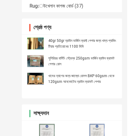
Rugেউখেলান কাগজ বোর্ড
(37)
শ্রেষ্ঠ পণ্য
40gr 50gr ব্রাউন ভার্জিন ক্রাফ্ট পেপার জন্য খাদ্য প্যাকিং
টিয়ার প্রতিরোধের 1100 মিমি
সুপিরিয়র বার্স্টিং স্ট্রেন্থ 250gsm ভার্জিন ব্রাউন ক্রাফট
পেপার রোল
খামের ব্যাগের জন্য জাম্বো রোলস BKP 60gsm থেকে
120gsm আনকোটেড ব্রাউন ক্রাফট পেপার
সাক্ষ্যদান