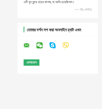
এটি খুব সুন্দর খড়ের কাগজ, যা আমি চেয়েছিলাম।
—— মিঃ লেস্টার
তোমার দর্শন লগ করা অনলাইন চ্যাট এখন