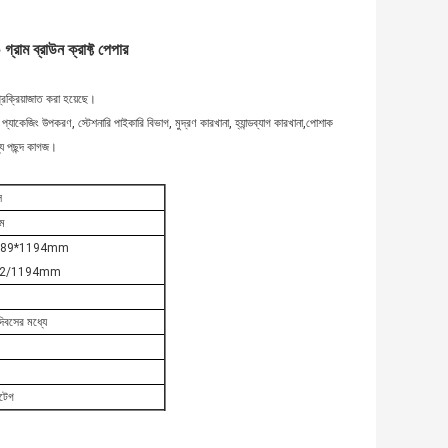
্রাম ব্রাউন ক্রাফ্ট পেপার
রক্রিয়াজাত করা হয়েছে।
্যাকেজিং উপকরণ, স্টেশনারি পাইকারি বিভাগ, মুদ্রণ কারখানা, হ্যান্ডব্যাগ কারখানা,পোশাক
ন্য পছন্দ কাগজ।
ল
ম
2mm,889*1194mm
/1092/1194mm
যদিবসের মধ্যে
ংটেগ