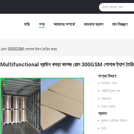
বাড়ি
পণ্য
আমাদের সম্পর্কে
কারখানা ভ্রমণ
মান নিয়ন্ত্রণ
 রোল 300GSM পোশাক ট্যাগ তৈরির জন্য
Multifunctional ব্রাউন খসড়া কাগজ রোল 300GSM পোশাক ট্যাগ তৈরির
পণ্যের বিবরণ:
উৎপত্তি স্থল:
পরিচিতিমুলক নাম:
সাক্ষ্যদান:
মডেল নম্বার:
প্রদান:
ন্যূনতম চাহিদার পরিমাণ:
মূল্য: