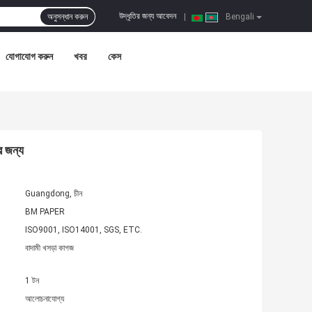
উদ্ধৃতির জন্য আবেদন
অনুসন্ধান করুন
|
Bengali
যোগাযোগ করুন
খবর
কেস
 জন্য
Guangdong, চীন
BM PAPER
ISO9001, ISO14001, SGS, ETC.
বাদামী খসড়া কাগজ
1 টন
আলোচনাযোগ্য