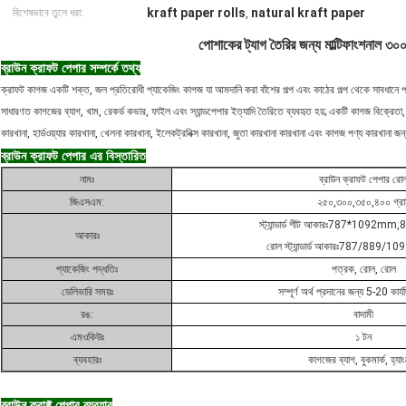
kraft paper rolls
natural kraft paper
বিশেষভাবে তুলে ধরা:
,
পোশাকের ট্যাগ তৈরির জন্য মাল্টিফাংশনাল ৩০০ গ
ব্রাউন ক্রাফট পেপার সম্পর্কে তথ্য
ক্রাফট কাগজ একটি শক্ত, জল প্রতিরোধী প্যাকেজিং কাগজ যা আমদানি করা বাঁশের পল্প এবং কাঠের পল্প থেকে সাবধানে প্
সাধারণত কাগজের ব্যাগ, খাম, রেকর্ড কভার, ফাইল এবং স্যান্ডপেপার ইত্যাদি তৈরিতে ব্যবহৃত হয়; একটি কাগজ বিক্রেতা, প
কারখানা, হার্ডওয়্যার কারখানা, খেলনা কারখানা, ইলেকট্রনিক্স কারখানা, জুতা কারখানা কারখানা এবং কাগজ পণ্য কারখানা জ
ব্রাউন ক্রাফট পেপার এর বিস্তারিত
নামঃ
ব্রাউন ক্রাফট পেপার রো
জিএসএম:
২৫০,৩০০,৩৫০,৪০০ গ্রা
স্ট্যান্ডার্ড শীট আকারঃ787*109
আকারঃ
রোল স্ট্যান্ডার্ড আকারঃ787/889
প্যাকেজিং পদ্ধতিঃ
পত্রক, রোল, রোল
ডেলিভারি সময়ঃ
সম্পূর্ণ অর্থ প্রদানের জন্য 5-20 কার্
রঙ:
বাদামী
এমওকিউঃ
১ টন
ব্যবহারঃ
কাগজের ব্যাগ, বুকমার্ক, হ্যা
ব্রাউন ক্রাফ্ট পেপার ব্যবহার