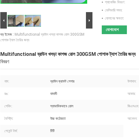
প্যাকেজিং বিবরণ:
ডেলিভারি সময়:
যোগানের ক্ষমতা:
যোগাযোগ
বড় ইমেজ :
Multifunctional ব্রাউন খসড়া কাগজ রোল 300GSM
পোশাক ট্যাগ তৈরির জন্য
Multifunctional ব্রাউন খসড়া কাগজ রোল 300GSM পোশাক ট্যাগ তৈরির জন্য
বিবরণ
নাম:
ব্রাউন ক্রাফট পেপার
উপাদান:
রঙ:
বাদামী
আকার:
পেকিং:
স্বাভাবিকভাবে রোল
জিএসএম
বৈশিষ্ট্য:
উচ্চ কঠোরতা
আবেদন:
পেমেন্ট টার্ম:
টিটি