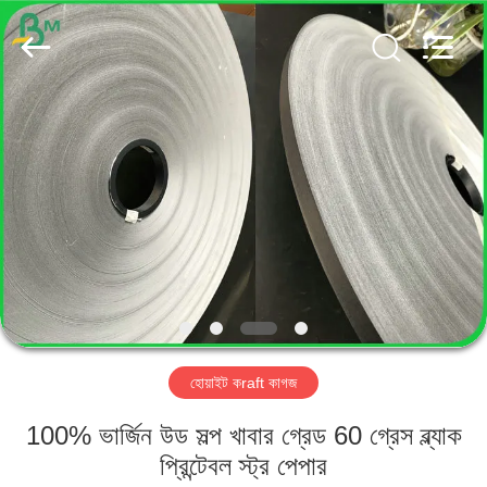
GUANGZHOU
BMPAPER
CO.,
LTD..
All
Rights
Reserved.
বাড়ি
পণ্য
আমাদের
সম্পর্কে
কারখানা
হোয়াইট কraft কাগজ
ভ্রমণ
100% ভার্জিন উড সল্প খাবার গ্রেড 60 গ্রেস ব্ল্যাক
মান
প্রিন্টেবল স্ট্র পেপার