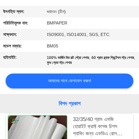
নিয়ন্ত্রণ
উৎপত্তি স্থল:
গুয়াংডং (চীন)
যোগাযোগ
পরিচিতিমুলক নাম:
BMPAPER
করুন
সাক্ষ্যদান:
ISO9001, ISO14001, SGS, ETC.
মডেল নম্বার:
BM05
খবর
হাইলাইট:
,
,
100% ভার্জিন উড সল্ট স্ট্রো পেপার
60 গ্রাম ব্ল্যাক প্রিন্টেবল স্ট্র পেপার
ফুড গ্রেড স্ট্র পেপার
কেস
আমাদের সাথে যোগাযোগ করুন!
সাইট
ম্যাপ
বিশদ প্রকাশ
32/35/40 গ্রাম এমজি
PRIVACY
হোয়াইট ক্রাফ্ট কাগজ চিপস
POLICY
প্যাকিং জন্য এফডিএ রোল