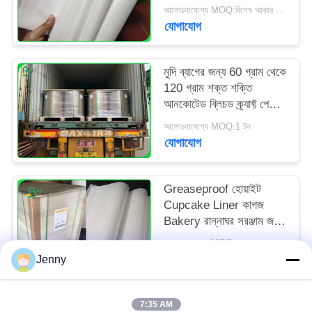
প্যাকেজিং
আলোচনাযোগ্য MOQ:বিশেষ আকার জন্য 1 টন
যোগাযোগ
মুদি ব্যাগের জন্য 60 গ্রাম থেকে
120 গ্রাম শক্ত শক্তি
আনকোটেড ব্লিচড ক্র্যাফ্ট পেপার
রোল
আলোচনাযোগ্য MOQ:1 টন
যোগাযোগ
Greaseproof হোয়াইট
Cupcake Liner কাগজ
Bakery রান্নাঘর সরঞ্জাম জন্য
31 - 38gsm
আলোচনাযোগ্য MOQ:সাধারণ আকারের জন্য 1 টন এবং বিশেষ আকারের জন্য 10 টন
যোগাযোগ
Jenny
7:35 AM