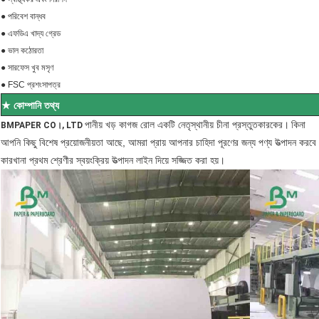
● পরিবেশ বান্ধব
● এফডিএ খাদ্য গ্রেড
● ভাল কঠোরতা
● সারফেস খুব মসৃণ
● FSC প্রশংসাপত্র
★ কোম্পানি তথ্য
পানীয় খড় কাগজ রোল একটি নেতৃস্থানীয় চীনা প্রস্তুতকারকের।
কিনা
BMPAPER CO।, LTD
আপনি কিছু বিশেষ প্রয়োজনীয়তা আছে, আমরা প্রায় আপনার চাহিদা পূরণের জন্য পণ্য উত্পাদন করবে
কারখানা প্রথম শ্রেণীর স্বয়ংক্রিয় উত্পাদন লাইন দিয়ে সজ্জিত করা হয়।