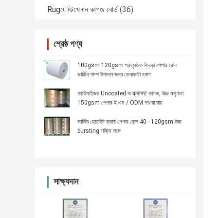
Rugেউখেলান কাগজ বোর্ড
(36)
শ্রেষ্ঠ পণ্য
100gsm 120gsm প্রাকৃতিক ক্রিড়া পেপার রোল
ভার্জিন পাম্প উপাদান জন্য কেনাকাটা ব্যাগ
কাস্টমাইজড Uncoated ক क्राफ्ट কাগজ, উচ্চ মসৃণতা
150gsm পেপার ই এম / ODM পাওয়া যায়
ভার্জিন হোয়াইট ক্রাফ্ট পেপার রোল 40 - 120gsm উচ্চ
bursting শক্তি সঙ্গে
সাক্ষ্যদান