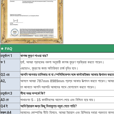
★ FAQ
চতুর্থাংশ 1
কাগজ মুদ্রণ পাওয়া যায়?
ক 1
হ্যাঁ, আমরা গ্রাহকের নকশা অনুযায়ী কাগজ মুদ্রণ প্রক্রিয়া করতে পারেন।
এছাড়াও, মুদ্রণের জন্য অতিরিক্ত চার্জ বৃদ্ধি হবে।
Q2 এর
আপনি আপনার তালিকায় না যা স্পেসিফিকেশন সঙ্গে কাস্টমাইজড আকার উত্পাদন করত
A2,
আসলে আমরা 787mm 8989mm প্রস্থ আকার উত্পাদন করতে পারেন।
আমরা
তা জানাতে আপনি সরাসরি আমাদের সাথে যোগাযোগ করতে পারেন।
চতুর্থাংশ 3
সীসা সময় সম্পর্কে কি?
A3 তে
সাধারণত 5 - 15 কার্যদিবসের আদেশ পেয়ে এবং নিশ্চিত হয়ে যায়।
Q4 ই
আমি ট্রায়াল জন্য কিছু বিনামূল্যে নমুনা পেতে পারি?
করুন A4
আমাদের কোম্পানির নীতি হিসাবে, আমরা ট্রায়াল এবং রিসিভার দ্বারা প্রদত্ত মালব