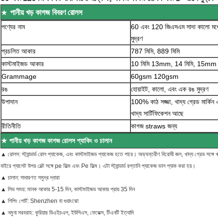
পানীয় খড় কাগজ বিবরণ রোলস
★
পণ্যের নাম
60 এবং 120 জিএসএম সাদা কালো মধ্
মুদ্রণ
প্রচলিত আকার
787 মিমি, 889 মিমি
কাস্টমাইজড আকার
10 মিমি 13mm, 14 মিমি, 15mm 1
Grammage
60gsm 120gsm
রঙ
হোয়াইট, কালো, এবং এক রঙ মুদ্রণ
উপাদান
100% কাঠ সজ্জা, খাদ্য গ্রেড মার্কিন
খাদ্য সার্টিফিকেশন আছে
রীতিনীতি
কাগজ straws জন্য
★ পানীয় খড় কাগজ কাগজ রোলস প্যাকিং ও চালান
▲ রোলস: স্ট্যান্ডার্ড রোল প্যাকেজ, এবং কাস্টমাইজড প্যাকেজ হতে পারে।
অভ্যন্তরীণ বিরোধী জল, খাদ্য গ্রেড সঙ্গে 
বাইরে প্যালেট উপর বেল্ট সঙ্গে pe ফিল্ম এবং Pe ফিল্ম।
এটা স্ট্যান্ডার্ড রপ্তানি প্যাকেজ ভাল প্যাক করা হয়।
▲ চালান: সাধারণত সমুদ্র দ্বারা
▲ লিড সময়: মানক আকার 5-15 দিন, কাস্টমাইজড আকার প্রায় 35 দিন
▲ শিপিং পোর্ট: Shenzhen বা গুয়াংঝো
▲ নমুনা সরবরাহ: কুরিয়ার ডিএইচএল, ইউপিএস, ফেডেক্স, টিএনটি ইত্যাদি