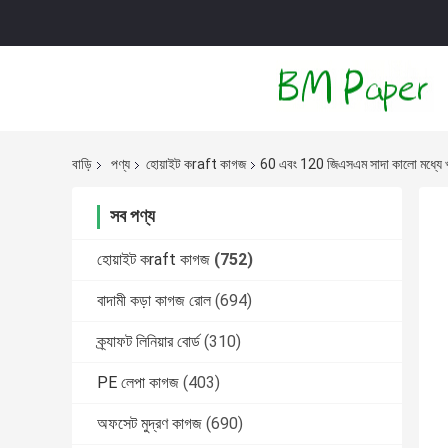
বাড়ি
পণ্য
হোয়াইট কraft কাগজ
60 এবং 120 জিএসএম সাদা কালো মধ্যে খ
সব পণ্য
হোয়াইট কraft কাগজ
(752)
বাদামী কড়া কাগজ রোল
(694)
ক্র্যাফট লিনিয়ার বোর্ড
(310)
PE লেপা কাগজ
(403)
অফসেট মুদ্রণ কাগজ
(690)