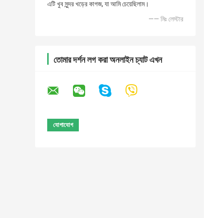
এটি খুব সুন্দর খড়ের কাগজ, যা আমি চেয়েছিলাম।
—— মিঃ লেস্টার
তোমার দর্শন লগ করা অনলাইন চ্যাট এখন