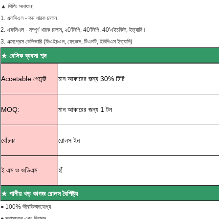
▲ শিপিং সমাধান:
1. এলসিএল - কম ধারক চালান
2. এফসিএল - সম্পূর্ণ ধারক চালান, ২0'জিপি, 40'জিপি, 40'এইচকিউ, ইত্যাদি।
3. এক্সপ্রেস ডেলিভারি (ডিএইচএল, ফেডেক্স, টিএনটি, ইউপিএস ইত্যাদি)
★ বেসিক ব্যবসা শব্দ
Accetable পেমেন্ট
মান আকারের জন্য 30% টিটি
MOQ:
মান আকারের জন্য 1 টন
বোঁচকা
রোলস ইন
ই এম ও ওডিএম
হাঁ
★
পানীয় খড় কাগজ রোলস বৈশিষ্ট্য
● 100% জীববিজ্ঞানযোগ্য
● স্বাস্থ্যকর এবং নিরাপদ