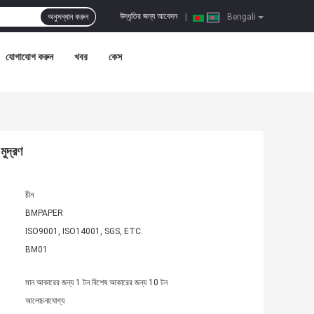
উদ্ধৃতির জন্য আবেদন
অনুসন্ধান করুন
|
Bengali
যোগাযোগ করুন
খবর
কেস
ুদ্রণ
চীন
BMPAPER
ISO9001, ISO14001, SGS, ETC.
BM01
মান আকারের জন্য 1 টন বিশেষ আকারের জন্য 10 টন
আলোচনাযোগ্য