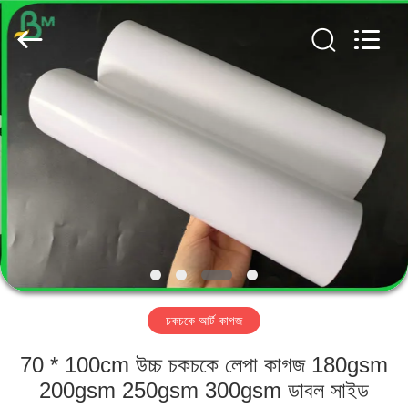
GUANGZHOU
BMPAPER
CO.,
LTD..
All
Rights
Reserved.
বাড়ি
পণ্য
আমাদের
সম্পর্কে
কারখানা
চকচকে আর্ট কাগজ
ভ্রমণ
70 * 100cm উচ্চ চকচকে লেপা কাগজ 180gsm
মান
200gsm 250gsm 300gsm ডাবল সাইড