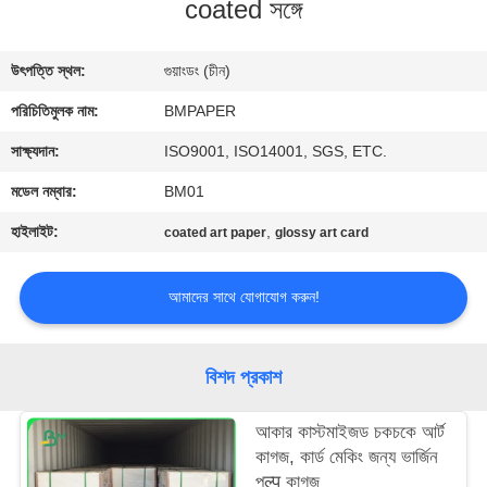
coated সঙ্গে
নিয়ন্ত্রণ
উৎপত্তি স্থল:
গুয়াংডং (চীন)
যোগাযোগ
পরিচিতিমুলক নাম:
BMPAPER
করুন
সাক্ষ্যদান:
ISO9001, ISO14001, SGS, ETC.
খবর
মডেল নম্বার:
BM01
হাইলাইট:
,
coated art paper
glossy art card
কেস
আমাদের সাথে যোগাযোগ করুন!
সাইট
ম্যাপ
বিশদ প্রকাশ
PRIVACY
আকার কাস্টমাইজড চকচকে আর্ট
কাগজ, কার্ড মেকিং জন্য ভার্জিন
POLICY
পल्प কাগজ