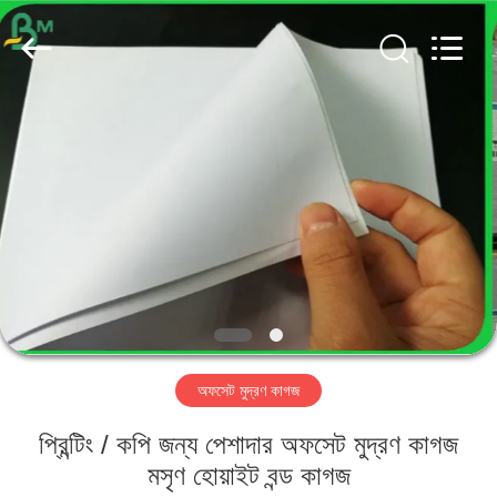
GUANGZHOU
BMPAPER
CO.,
LTD..
All
Rights
Reserved.
বাড়ি
পণ্য
আমাদের
সম্পর্কে
কারখানা
অফসেট মুদ্রণ কাগজ
ভ্রমণ
প্রিন্টিং / কপি জন্য পেশাদার অফসেট মুদ্রণ কাগজ
মান
মসৃণ হোয়াইট বন্ড কাগজ