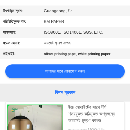
নিয়ন্ত্রণ
উৎপত্তি স্থল:
Guangdong, চীন
যোগাযোগ
পরিচিতিমুলক নাম:
BM PAPER
করুন
সাক্ষ্যদান:
ISO9001, ISO14001, SGS, ETC.
মডেল নম্বার:
অফসেট মুদ্রণ কাগজ
খবর
হাইলাইট:
,
offset printing pape
white printing paper
কেস
আমাদের সাথে যোগাযোগ করুন!
সাইট
বিশদ প্রকাশ
ম্যাপ
উচ্চ হোয়াইটের সাথে দীর্ঘ
শস্যযুক্ত কাঠমুক্ত অপ্রচ্ছন্ন
PRIVACY
অফসেট মুদ্রণ কাগজ
POLICY
আলোচনাযোগ্য MOQ:1 টন