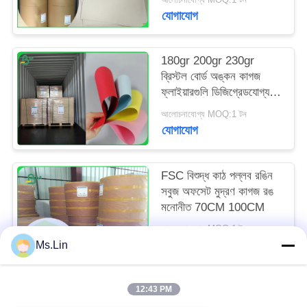
যোগাযোগ
180gr 200gr 230gr
ব্রিস্টল বোর্ড অঙ্কন কাগজ
ফ্লাইয়ারগুলি ডিজিগ্রেডযোগ্য
করার জন্য
আলোচনাযোগ্য MOQ:1 টন
যোগাযোগ
FSC বিশুদ্ধ কাঠ পল্লব রঙিন
সবুজ অফসেট মুদ্রণ কাগজ রঙ
মনোনীত 70CM 100CM
আলোচনাযোগ্য MOQ:1 টন
যোগাযোগ
Ms.Lin
12:43 PM
সব