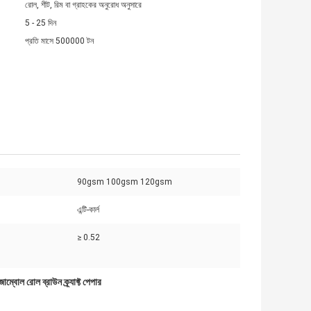
রোল, শীট, রিম বা গ্রাহকের অনুরোধ অনুসারে
5 - 25 দিন
প্রতি মাসে 500000 টন
90gsm 100gsm 120gsm
এন্টি-কার্ল
≥ 0.52
জাম্বোল রোল ব্রাউন ক্র্যাফ্ট পেপার