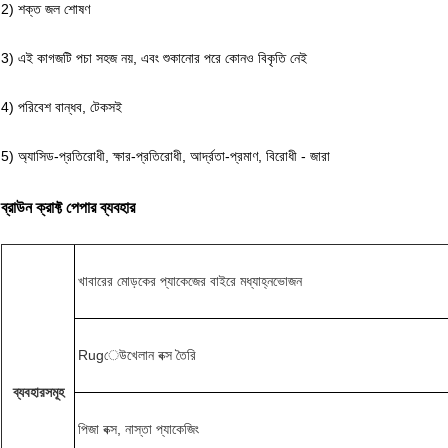
2) শক্ত জল শোষণ
3) এই কাগজটি পচা সহজ নয়, এবং শুকানোর পরে কোনও বিকৃতি নেই
4) পরিবেশ বান্ধব, টেকসই
5) অ্যাসিড-প্রতিরোধী, ক্ষার-প্রতিরোধী, আর্দ্রতা-প্রমাণ, বিরোধী - জারা
ব্রাউন ক্রাফ্ট পেপার ব্যবহার
খাবারের মোড়কের প্যাকেজের বাইরে মধ্যাহ্নভোজন
Rugেউখেলান বক্স তৈরি
ব্যবহারসমূহ
পিজা বক্স, নাস্তা প্যাকেজিং