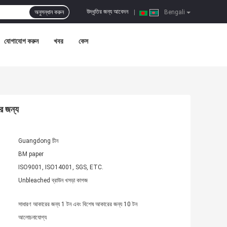
উদ্ধৃতির জন্য আবেদন
অনুসন্ধান করুন
|
Bengali
যোগাযোগ করুন
খবর
কেস
র জন্য
Guangdong চীন
BM paper
ISO9001, ISO14001, SGS, ETC.
Unbleached ব্রাউন খসড়া কাগজ
সাধারণ আকারের জন্য 1 টন এবং বিশেষ আকারের জন্য 10 টন
আলোচনাযোগ্য