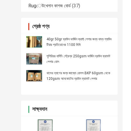
Rugেউখেলান কাগজ বোর্ড
(37)
শ্রেষ্ঠ পণ্য
40gr 50gr ব্রাউন ভার্জিন ক্রাফ্ট পেপার জন্য খাদ্য প্যাকিং
টিয়ার প্রতিরোধের 1100 মিমি
সুপিরিয়র বার্স্টিং স্ট্রেন্থ 250gsm ভার্জিন ব্রাউন ক্রাফট
পেপার রোল
খামের ব্যাগের জন্য জাম্বো রোলস BKP 60gsm থেকে
120gsm আনকোটেড ব্রাউন ক্রাফট পেপার
সাক্ষ্যদান