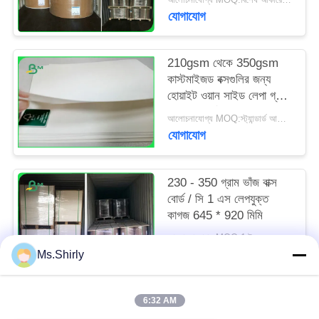
যোগাযোগ
210gsm থেকে 350gsm
কাস্টমাইজড বক্সগুলির জন্য
হোয়াইট ওয়ান সাইড লেপা গ্লসি
এফবিবি বোর্ড
আলোচনাযোগ্য MOQ:স্ট্যান্ডার্ড আকারের জন্য 1 টন এবং বিশেষ আকারের জন্য 10 টন
যোগাযোগ
230 - 350 গ্রাম ভাঁজ বাক্স
বোর্ড / সি 1 এস লেপযুক্ত
কাগজ 645 * 920 মিমি
আলোচনাযোগ্য MOQ:1 টন
যোগাযোগ
Ms.Shirly
6:32 AM
সব