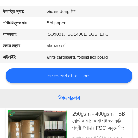
নিয়ন্ত্রণ
উৎপত্তি স্থল:
Guangdong চীন
যোগাযোগ
পরিচিতিমুলক নাম:
BM paper
করুন
সাক্ষ্যদান:
ISO9001, ISO14001, SGS, ETC.
মডেল নম্বার:
ভাঁজ বক্স বোর্ড
খবর
হাইলাইট:
,
white cardboard
folding box board
কেস
আমাদের সাথে যোগাযোগ করুন!
সাইট
বিশদ প্রকাশ
ম্যাপ
250gsm - 400gsm FBB
বোর্ড আকার কাস্টমাইজড কাঠ
PRIVACY
পল্লী উপাদান FSC অনুমোদিত
POLICY
আলোচনাযোগ্য MOQ:বিশেষ আকারের জন্য 1 টন এবং মান মাপের জন্য 10 টন