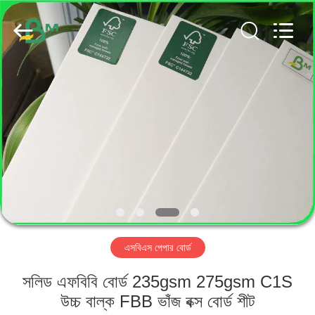
GUANGZHOU
BMPAPER
CO.,
LTD..
All
Rights
Reserved.
বাড়ি
পণ্য
আমাদের
সম্পর্কে
কারখানা
এসবিএস পেপার বোর্ড
ভ্রমণ
সলিড এফবিবি বোর্ড 235gsm 275gsm C1S
মান
উচ্চ বাল্ক FBB ভাঁজ বক্স বোর্ড শীট