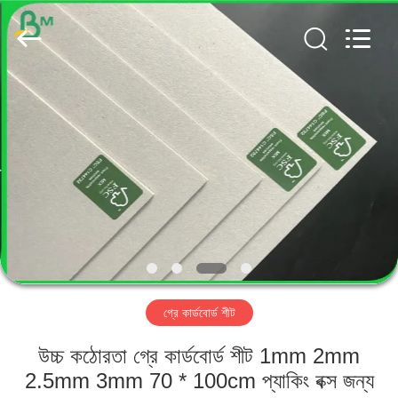
GUANGZHOU
BMPAPER
CO.,
LTD..
All
Rights
Reserved.
বাড়ি
পণ্য
আমাদের
সম্পর্কে
কারখানা
গ্রে কার্ডবোর্ড শীট
ভ্রমণ
উচ্চ কঠোরতা গ্রে কার্ডবোর্ড শীট 1mm 2mm
মান
2.5mm 3mm 70 * 100cm প্যাকিং বক্স জন্য