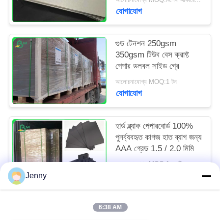
যোগাযোগ
গুড টেনশন 250gsm
350gsm টিউব বেস ক্রাফ্ট
পেপার ডলবল সাইড গ্রে
আলোচনাযোগ্য MOQ:1 টন
যোগাযোগ
হার্ড ব্ল্যাক পেপারবোর্ড 100%
পুনর্ব্যবহৃত কাগজ হাত ব্যাগ জন্য
AAA গ্রেড 1.5 / 2.0 মিমি
আলোচনাযোগ্য MOQ:1 এমটি
যোগাযোগ
Jenny
6:38 AM
সব