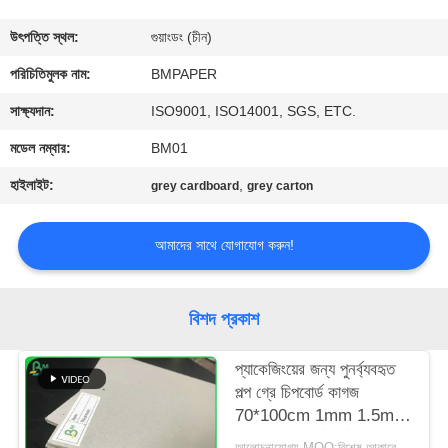
নিয়ন্ত্রণ
উৎপত্তি স্থল:
গুয়াংডং (চীন)
যোগাযোগ
পরিচিতিমুলক নাম:
BMPAPER
করুন
সাক্ষ্যদান:
ISO9001, ISO14001, SGS, ETC.
মডেল নম্বার:
BM01
খবর
হাইলাইট:
,
grey cardboard
grey carton
কেস
আমাদের সাথে যোগাযোগ করুন!
সাইট
বিশদ প্রকাশ
ম্যাপ
প্যাকেজিংয়ের জন্য পুনর্ব্যবহৃত
পল্প গ্রে চিপবোর্ড কাগজ
PRIVACY
70*100cm 1mm 1.5mm
POLICY
2mm গ্রে কার্ডবোর্ড শীট
আলোচনাযোগ্য MOQ:বিশেষ আকারের জন্য 1 টন এবং মান মাপের জন্য 10 টন