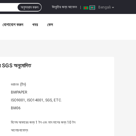
উদ্ধৃতির জন্য আবেদন
অনুসন্ধান করুন
|
Bengali
যোগাযোগ করুন
খবর
কেস
র SGS অনুমোদিত
গুয়াংডং (চীন)
BMPAPER
ISO9001, ISO14001, SGS, ETC.
BM06
বিশেষ আকারের জন্য 1 টন এবং মান মাপের জন্য 10 টন
আলোচনাযোগ্য