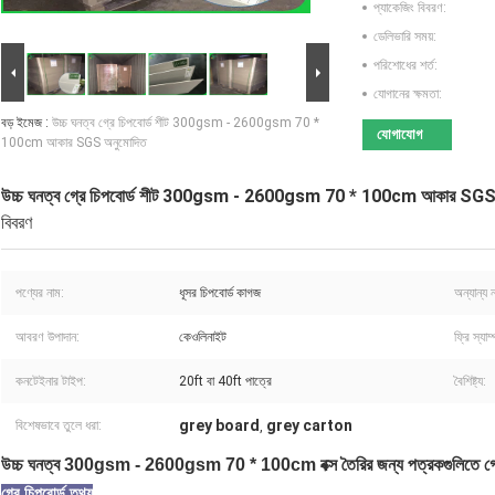
প্যাকেজিং বিবরণ:
ডেলিভারি সময়:
পরিশোধের শর্ত:
যোগানের ক্ষমতা:
বড় ইমেজ :
উচ্চ ঘনত্ব গ্রে চিপবোর্ড শীট 300gsm - 2600gsm 70 *
যোগাযোগ
100cm আকার SGS অনুমোদিত
উচ্চ ঘনত্ব গ্রে চিপবোর্ড শীট 300gsm - 2600gsm 70 * 100cm আকার SGS
বিবরণ
পণ্যের নাম:
ধূসর চিপবোর্ড কাগজ
অন্যান্য 
আবরণ উপাদান:
কেওলিনাইট
ফ্রি স্যাম
কনটেইনার টাইপ:
20ft বা 40ft পাত্রে
বৈশিষ্ট্য:
grey board
grey carton
বিশেষভাবে তুলে ধরা:
,
উচ্চ ঘনত্ব 300gsm - 2600gsm 70 * 100cm বক্স তৈরির জন্য পত্রকগুলিতে গ্রে
গ্রে চিপবোর্ড তথ্য