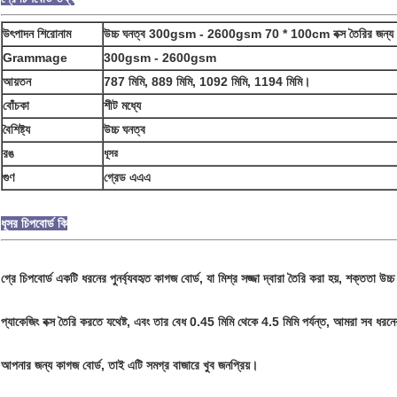
উৎপাদন শিরোনাম
উচ্চ ঘনত্ব 300gsm - 2600gsm 70 * 100cm বক্স তৈরির জন্য পত্
Grammage
300gsm - 2600gsm
আয়তন
787 মিমি, 889 মিমি, 1092 মিমি, 1194 মিমি।
বোঁচকা
শীট মধ্যে
বৈশিষ্ট্য
উচ্চ ঘনত্ব
রঙ
ধূসর
গুণ
গ্রেড এএএ
ধূসর চিপবোর্ড কি
গ্রে চিপবোর্ড একটি ধরনের পুনর্ব্যবহৃত কাগজ বোর্ড, যা মিশ্র সজ্জা দ্বারা তৈরি করা হয়, শক্ততা উচ্চ
প্যাকেজিং বক্স তৈরি করতে যথেষ্ট, এবং তার বেধ 0.45 মিমি থেকে 4.5 মিমি পর্যন্ত, আমরা সব ধর
আপনার জন্য কাগজ বোর্ড, তাই এটি সমগ্র বাজারে খুব জনপ্রিয়।