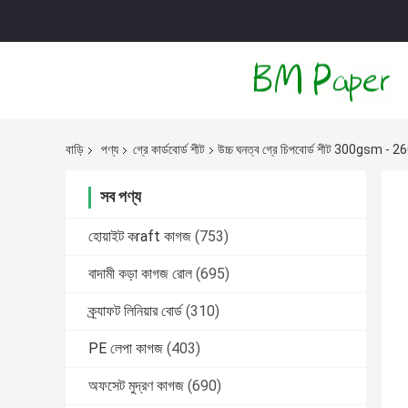
বাড়ি
পণ্য
গ্রে কার্ডবোর্ড শীট
উচ্চ ঘনত্ব গ্রে চিপবোর্ড শীট 300gsm
সব পণ্য
হোয়াইট কraft কাগজ
(753)
বাদামী কড়া কাগজ রোল
(695)
ক্র্যাফট লিনিয়ার বোর্ড
(310)
PE লেপা কাগজ
(403)
অফসেট মুদ্রণ কাগজ
(690)