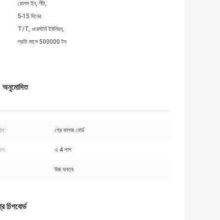
রোলস ইন, শীট,
5-15 দিনের
T/T, ওয়েস্টার্ন ইউনিয়ন,
প্রতি মাসে 500000 টন
 অনুমোদিত
নাম:
গ্রে কাগজ বোর্ড
্পল:
এ 4 পাশ
উচ্চ ঘনত্ব
 চিপবোর্ড