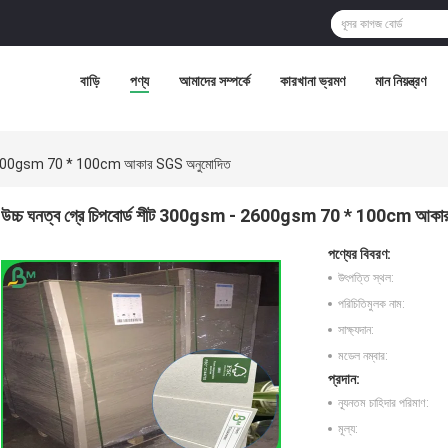
বাড়ি
পণ্য
আমাদের সম্পর্কে
কারখানা ভ্রমণ
মান নিয়ন্ত্রণ
 - 2600gsm 70 * 100cm আকার SGS অনুমোদিত
উচ্চ ঘনত্ব গ্রে চিপবোর্ড শীট 300gsm - 2600gsm 70 * 100cm আকা
পণ্যের বিবরণ:
উৎপত্তি স্থল:
পরিচিতিমুলক নাম:
সাক্ষ্যদান:
মডেল নম্বার:
প্রদান:
ন্যূনতম চাহিদার পরিমাণ:
মূল্য: