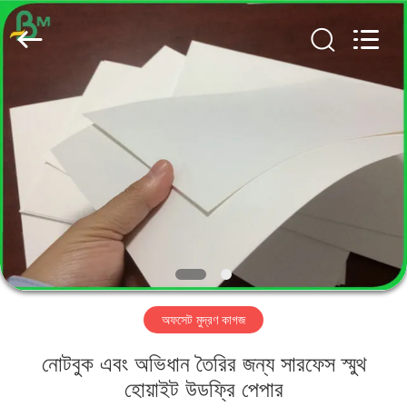
GUANGZHOU
BMPAPER
CO.,
LTD..
All
Rights
Reserved.
বাড়ি
পণ্য
আমাদের
সম্পর্কে
কারখানা
অফসেট মুদ্রণ কাগজ
ভ্রমণ
নোটবুক এবং অভিধান তৈরির জন্য সারফেস স্মুথ
মান
হোয়াইট উডফ্রি পেপার