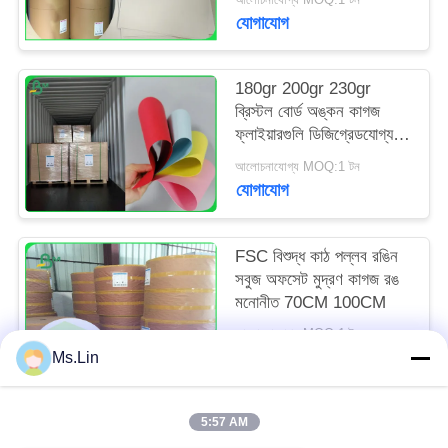
যোগাযোগ
180gr 200gr 230gr
ব্রিস্টল বোর্ড অঙ্কন কাগজ
ফ্লাইয়ারগুলি ডিজিগ্রেডযোগ্য
করার জন্য
আলোচনাযোগ্য MOQ:1 টন
যোগাযোগ
FSC বিশুদ্ধ কাঠ পল্লব রঙিন
সবুজ অফসেট মুদ্রণ কাগজ রঙ
মনোনীত 70CM 100CM
আলোচনাযোগ্য MOQ:1 টন
যোগাযোগ
Ms.Lin
5:57 AM
সব