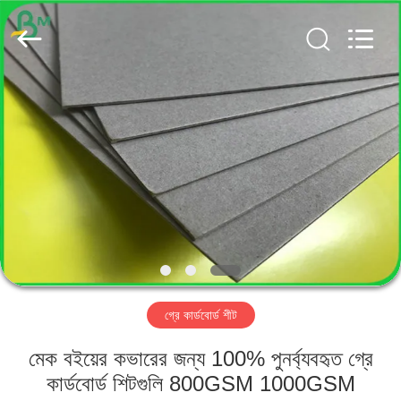
GUANGZHOU
BMPAPER
CO.,
LTD..
All
Rights
Reserved.
বাড়ি
পণ্য
আমাদের
সম্পর্কে
কারখানা
গ্রে কার্ডবোর্ড শীট
ভ্রমণ
মেক বইয়ের কভারের জন্য 100% পুনর্ব্যবহৃত গ্রে
মান
কার্ডবোর্ড শিটগুলি 800GSM 1000GSM