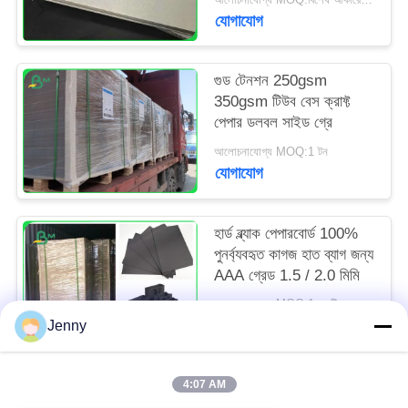
যোগাযোগ
গুড টেনশন 250gsm
350gsm টিউব বেস ক্রাফ্ট
পেপার ডলবল সাইড গ্রে
আলোচনাযোগ্য MOQ:1 টন
যোগাযোগ
হার্ড ব্ল্যাক পেপারবোর্ড 100%
পুনর্ব্যবহৃত কাগজ হাত ব্যাগ জন্য
AAA গ্রেড 1.5 / 2.0 মিমি
আলোচনাযোগ্য MOQ:1 এমটি
যোগাযোগ
Jenny
4:07 AM
সব