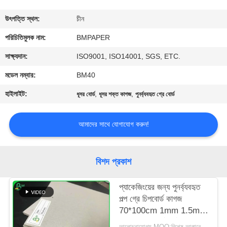
নিয়ন্ত্রণ
উৎপত্তি স্থল:
চীন
যোগাযোগ
পরিচিতিমুলক নাম:
BMPAPER
করুন
সাক্ষ্যদান:
ISO9001, ISO14001, SGS, ETC.
মডেল নম্বার:
BM40
খবর
হাইলাইট:
,
,
ধূসর বোর্ড
ধূসর শক্ত কাগজ
পুনর্ব্যবহৃত গ্রে বোর্ড
কেস
আমাদের সাথে যোগাযোগ করুন!
সাইট
বিশদ প্রকাশ
ম্যাপ
প্যাকেজিংয়ের জন্য পুনর্ব্যবহৃত
পল্প গ্রে চিপবোর্ড কাগজ
PRIVACY
70*100cm 1mm 1.5mm
POLICY
2mm গ্রে কার্ডবোর্ড শীট
আলোচনাযোগ্য MOQ:বিশেষ আকারের জন্য 1 টন এবং মান মাপের জন্য 10 টন