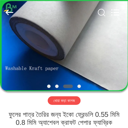
GUANGZHOU
BMPAPER
CO.,
LTD..
All
Rights
Reserved.
বাড়ি
পণ্য
আমাদের
সম্পর্কে
কারখানা
ধোয়া কড়া কাগজ
ভ্রমণ
ফুলের পাত্র তৈরির জন্য ইকো ফ্রেন্ডলি 0.55 মিমি
মান
0.8 মিমি অ্যাশেবল ক্রাফট পেপার ফ্যাব্রিক