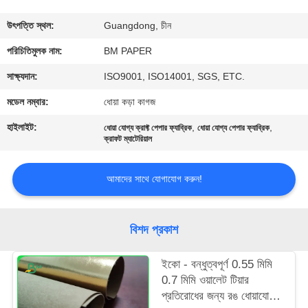
নিয়ন্ত্রণ
উৎপত্তি স্থল:
Guangdong, চীন
যোগাযোগ
পরিচিতিমুলক নাম:
BM PAPER
করুন
সাক্ষ্যদান:
ISO9001, ISO14001, SGS, ETC.
মডেল নম্বার:
ধোয়া কড়া কাগজ
খবর
হাইলাইট:
,
,
ধোয়া যোগ্য ক্রাফ্ট পেপার ফ্যাব্রিক
ধোয়া যোগ্য পেপার ফ্যাব্রিক
ক্রাফট ম্যাটেরিয়াল
কেস
আমাদের সাথে যোগাযোগ করুন!
সাইট
ম্যাপ
বিশদ প্রকাশ
ইকো - বন্ধুত্বপূর্ণ 0.55 মিমি
PRIVACY
0.7 মিমি ওয়ালেট টিয়ার
POLICY
প্রতিরোধের জন্য রঙ ধোয়াযোগ্য