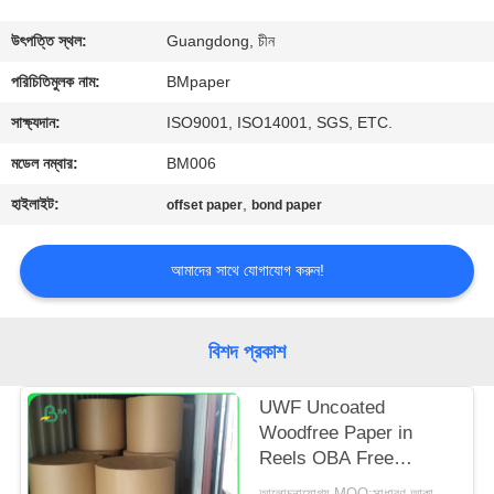
নিয়ন্ত্রণ
উৎপত্তি স্থল:
Guangdong, চীন
যোগাযোগ
পরিচিতিমুলক নাম:
BMpaper
করুন
সাক্ষ্যদান:
ISO9001, ISO14001, SGS, ETC.
মডেল নম্বার:
BM006
খবর
হাইলাইট:
,
offset paper
bond paper
কেস
আমাদের সাথে যোগাযোগ করুন!
সাইট
বিশদ প্রকাশ
ম্যাপ
UWF Uncoated
Woodfree Paper in
PRIVACY
Reels OBA Free
POLICY
80gsm 100gsm
আলোচনাযোগ্য MOQ:সাধারণ আকারের জন্য 1 টন এবং বিশেষ আকারের জন্য 10 টন