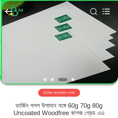
GUANGZHOU
BMPAPER
CO.,
LTD..
All
Rights
Reserved.
বাড়ি
পণ্য
আমাদের
সম্পর্কে
কারখানা
উডফ্রি আনকোটেড পেপার
ভ্রমণ
ভার্জিন পলপ উপাদান সঙ্গে 60g 70g 80g
মান
Uncoated Woodfree কাগজ গ্রেড এএ