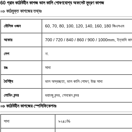
60 গ্রাম কাঠবিহীন কাগজ ভাল কালি শোষণযোগ্য অফসেট মুদ্রণ কাগজ
⇒ কাঠমুক্ত কাগজের তথ্যঃ
মৌলিক ওজন
60, 70, 80, 100, 120, 140, 160, 180 জিএসএম
আকার
700 / 720 / 840 / 860 / 900 / 1000mm, ইত্যাদি কাস্
লেপ
না.
রঙ
সাদা
বৈশিষ্ট্য
ভাল অস্বচ্ছতা, ভাল কালি শোষণ, উচ্চ সাদা
লোডিং বন্দর
গুয়াংজু বন্দর, শেনঝেন বন্দর
⇒ কাঠবিহীন কাগজের স্পেসিফিকেশনঃ
সাদা
৯২±১%