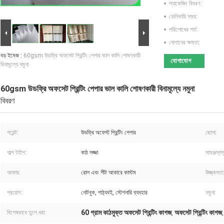
প্যাকেজিং বিবরণ:
ডেলিভারি সময়:
পরিশোধের শর্ত:
যোগানের ক্ষমতা:
বড় ইমেজ :
60gsm উডফ্রি অফসেট প্রিন্টিং পেপার ভাল কালি শোষণকারী
যোগাযোগ
বিনামূল্যে নমুনা
60gsm উডফ্রি অফসেট প্রিন্টিং পেপার ভাল কালি শোষণকারী বিনামূল্যে নমুনা
বিবরণ
পয়েন্ট:
উডফ্রি অফেস্ট প্রিন্টিং পেপার
ছোলা:
পাল্প টাইপ:
কাঠ সজ্জা
সামঞ্জস্যপূ
আকার:
রোল এবং শীট আকারে কাস্টম
উজ্জ্বলতা
প্রয়োগ:
নোটবুক, পাঠ্যবই, স্টেশনারি ব্যবহার
নমুনা:
60 গ্রাম কাঠমুক্ত অফসেট প্রিন্টিং কাগজ
অফসেট প্রিন্টিং কাগজ
বিশেষভাবে তুলে ধরা:
,