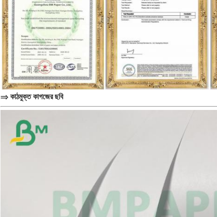
⇒ কাঠমুক্ত কাগজের ছবি