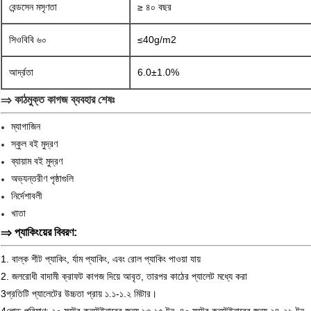
বেন্ডসেন মসৃণতা
≥ ৪০ বছর
সিওবিবি ৬০
≤40g/m2
আর্দ্রতা
6.0±1.0%
⇒ কাঠমুক্ত কাগজ ব্যবহার শেষঃ
ম্যাগাজিন
স্কুল বই মুদ্রণ
ব্যায়াম বই মুদ্রণ
অভ্যন্তরীণ পৃষ্ঠাগুলি
নির্দেশাবলী
খাতা
⇒ প্যাকিংয়ের বিবরণ:
1. বাল্ক শীট প্যাকিং, র্যাম প্যাকিং, এবং রোল প্যাকিং পাওয়া যায়
2. জলরোধী বাদামী ক্রাফট কাগজ দিয়ে আবৃত, তারপর কাঠের প্যালেট মধ্যে করা
3প্রতিটি প্যালেটের উচ্চতা প্রায় ১.১-১.২ মিটার।