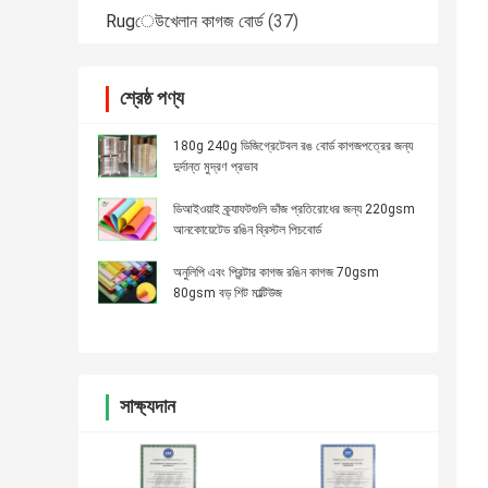
Rugেউখেলান কাগজ বোর্ড
(37)
শ্রেষ্ঠ পণ্য
180g 240g ডিজিগ্রেটেবল রঙ বোর্ড কাগজপত্রের জন্য
দুর্দান্ত মুদ্রণ প্রভাব
ডিআইওয়াই ক্র্যাফটগুলি ভাঁজ প্রতিরোধের জন্য 220gsm
আনকোয়েটেড রঙিন ব্রিস্টল পিচবোর্ড
অনুলিপি এবং প্রিন্টার কাগজ রঙিন কাগজ 70gsm
80gsm বড় শিট মাল্টিউজ
সাক্ষ্যদান