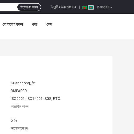
উদ্ধৃতির জন্য আবেদন
অনুসন্ধান করুন
|
Bengali
যোগাযোগ করুন
খবর
কেস
Guangdong, চীন
BMPAPER
ISO9001, ISO14001, SGS, ETC.
কাঠবিহীন কাগজ
5 টন
আলোচনাযোগ্য