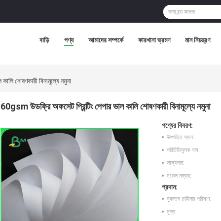
বাড়ি
পণ্য
আমাদের সম্পর্কে
কারখানা ভ্রমণ
মান নিয়ন্ত্রণ
কালি শোষণকারী বিনামূল্যে নমুনা
60gsm উডফ্রি অফসেট প্রিন্টিং পেপার ভাল কালি শোষণকারী বিনামূল্যে নমুনা
পণ্যের বিবরণ:
উৎপত্তি স্থল:
পরিচিতিমুলক নাম:
সাক্ষ্যদান:
মডেল নম্বার:
প্রদান:
ন্যূনতম চাহিদার পরিমাণ:
মূল্য: