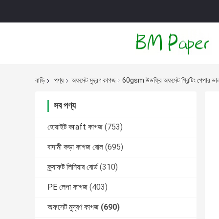
বাড়ি
পণ্য
অফসেট মুদ্রণ কাগজ
60gsm উডফ্রি অফসেট প্রিন্টিং পেপার ভাল 
সব পণ্য
হোয়াইট কraft কাগজ
(753)
বাদামী কড়া কাগজ রোল
(695)
ক্র্যাফট লিনিয়ার বোর্ড
(310)
PE লেপা কাগজ
(403)
অফসেট মুদ্রণ কাগজ
(690)