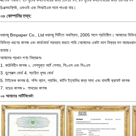
4লোড পরিমাণ: ২০ ফুটের কনটেইনারের জন্য ১৩-১৫ টন, ৪০ ফুটের কনটেইনারের জন্য ২৪-২৬ টন
5এক্সডব্লিউ, এফওবি এবং সিআইএফ দামে পাওয়া যায়।
⇒ কোম্পানির তথ্য:
গুয়াংজু Bmpaper Co., Ltd গুয়াংজু সিটিতে অবস্থিত, 2005 সালে প্রতিষ্ঠিত। আমাদের বিভিন্
বিভিন্ন ধরণের কাগজ এবং কার্ডবোর্ড সরবরাহ করতে পারি।আমাদের একটা ভাল বিক্রয় দল আছেগুয়াংজ
রয়েছে।
আমাদের প্রধান পণ্য নিম্নরূপঃ
1. কাঠবিহীন কাগজ ২. লেপযুক্ত আর্ট পেপার, সি১এস এবং সি২এস
3. ডুপ্লেক্স বোর্ড 4. স্তরিত ধূসর বোর্ড
5. টাইভেক কাগজ 6. শপিং ব্যাগ, প্যাকিং, কার্টন ইত্যাদির জন্য সাদা এবং বাদামী ক্রাফট কাগজ
7. খড়ের কাগজ ৮. পাথরের কাগজ
⇒ আমাদের সার্টিফিকেট: