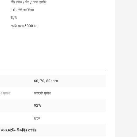
শীট বাল্ক / রিম / রোল প্যাকিং
10 - 25 কর্ম দিবস
টি/টি
প্রতি মাসে 5000 টন
60, 70, 80gsm
র্ণ মুদ্রণ:
অফসেট মুদ্রণ
:
92%
মুক্ত
আনকোটেড উডফ্রি পেপার
,