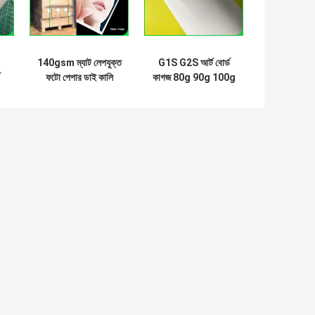
140gsm ম্যাট লেপযুক্ত
G1S G2S আর্ট বোর্ড
ফটো পেপার ডাই কালি
কাগজ 80g 90g 100g
ইঙ্কজেট ব্রোশিওর পেপার
উচ্চ চকচকে লেবেল জন্য
উভয় দিকে
বেধ