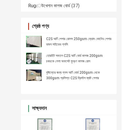
Rugেউখেলান কাগজ বোর্ড
(37)
শ্রেষ্ঠ পণ্য
C2S আর্ট পেপার রোলস 250gsm ক্রোম কোটেড পেপার
ডাবল সাইডেড গ্লসি
হোয়াইট সমতল C2S আর্ট বোর্ড কাগজ 200gsm
চকচকে লেপা অফসেট মুদ্রণ কাগজ রোল
দৃষ্টান্তের জন্য গ্লস আর্ট বোর্ড 200gsm থেকে
300gsm প্রলিপ্ত C2S ব্রিস্টল ম্যাট পেপার
সাক্ষ্যদান