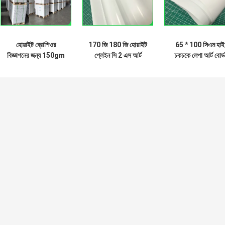
হোয়াইট ব্রোশিওর
170 জি 180 জি হোয়াইট
65 * 100 সিএম হাই
বিজ্ঞাপনের জন্য 150gm
প্লেইন সি 2 এস আর্ট
চকচকে লেপা আর্ট বোর্ড
থেকে 300gm পর্যন্ত
উভয়ই কভার স্টক তৈরির
পেপার 100 জিএসএম
চকচকে বা ম্যাট আর্ট কার্ডের
জন্য লাস্টার পেপার
130 জিএসএম শীট
কাগজ