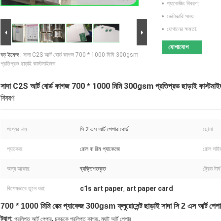
প্যাকেজিং বিবরণ:
ডেলিভারি সময়:
যোগানের ক্ষমতা:
যোগাযোগ
বড় ইমেজ :
সাদা C2S আর্ট বোর্ড কাগজ 700 * 1000 মিমি 300gsm
প্রতিপ্রভ ছাড়াই কাস্টমাইজড
সাদা C2S আর্ট বোর্ড কাগজ 700 * 1000 মিমি 300gsm প্রতিপ্রভ ছাড়াই কাস্টমা
বিবরণ
পণ্যের নাম:
সি 2 এস আর্ট পেপার বোর্ড
ছোলা:
প্যাকেজ:
রোল বা রিম প্যাকেজে
রোল সাই
অন্য আকার:
ব্যক্তিগতকৃত
ট্রেড টার্ম
c1s art paper
art paper card
বিশেষভাবে তুলে ধরা:
,
700 * 1000 মিমি রেম প্যাকেজ 300gsm ফ্লুরোসেন্ট ছাড়াই সাদা সি 2 এস আর্ট পেপার
,
,
ট্যাগ:
প্রলিপ্ত আর্ট পেপার
চকচকে প্রলিপ্ত কাগজ
ম্যাট আর্ট পেপার