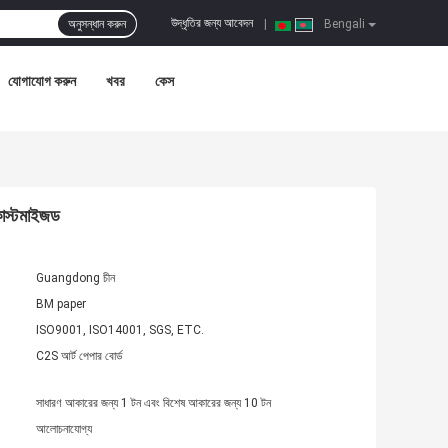
উদ্ধৃতির জন্য আবেদন
অনুসন্ধান করুন
|
Bengali
যোগাযোগ করুন
খবর
কেস
াস্টমাইজড
Guangdong চীন
BM paper
ISO9001, ISO14001, SGS, ETC.
C2S আর্ট পেপার বোর্ড
সাধারণ আকারের জন্য 1 টন এবং বিশেষ আকারের জন্য 10 টন
আলোচনাযোগ্য