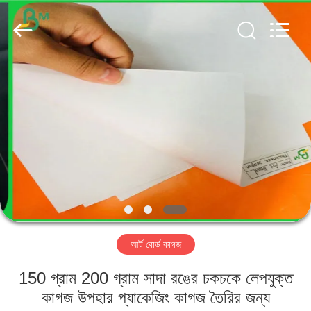
GUANGZHOU
BMPAPER
CO.,
LTD..
All
Rights
Reserved.
বাড়ি
পণ্য
আমাদের
সম্পর্কে
কারখানা
আর্ট বোর্ড কাগজ
ভ্রমণ
150 গ্রাম 200 গ্রাম সাদা রঙের চকচকে লেপযুক্ত
মান
কাগজ উপহার প্যাকেজিং কাগজ তৈরির জন্য