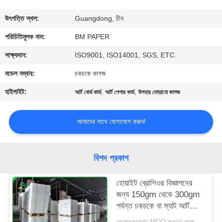
নিয়ন্ত্রণ
উৎপত্তি স্থল:
Guangdong, চীন
যোগাযোগ
পরিচিতিমুলক নাম:
BM PAPER
করুন
সাক্ষ্যদান:
ISO9001, ISO14001, SGS, ETC.
মডেল নম্বার:
চকচকে কাগজ
খবর
হাইলাইট:
,
,
আর্ট বোর্ড কার্ড
আর্ট পেপার কার্ড
উপহার মোড়ানো কাগজ
কেস
আমাদের সাথে যোগাযোগ করুন!
সাইট
বিশদ প্রকাশ
ম্যাপ
হোয়াইট ব্রোশিওর বিজ্ঞাপনের
জন্য 150gm থেকে 300gm
PRIVACY
পর্যন্ত চকচকে বা ম্যাট আর্ট
POLICY
কার্ডের কাগজ
আলোচনাযোগ্য MOQ:সাধারণ আকারের জন্য 1 টন এবং বিশেষ আকারের জন্য 10 টন