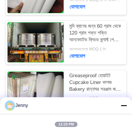
যোগাযোগ
মুদি ব্যাগের জন্য 60 গ্রাম থেকে
120 গ্রাম শক্ত শক্তি
আনকোটেড ব্লিচড ক্র্যাফ্ট পেপার
রোল
আলোচনাযোগ্য MOQ:1 টন
যোগাযোগ
Greaseproof হোয়াইট
Cupcake Liner কাগজ
Bakery রান্নাঘর সরঞ্জাম জন্য
31 - 38gsm
আলোচনাযোগ্য MOQ:সাধারণ আকারের জন্য 1 টন এবং বিশেষ আকারের জন্য 10 টন
যোগাযোগ
Jenny
12:29 PM
সব