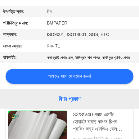
নিয়ন্ত্রণ
উৎপত্তি স্থল:
চীন
যোগাযোগ
পরিচিতিমুলক নাম:
BMPAPER
করুন
সাক্ষ্যদান:
ISO9001, ISO14001, SGS, ETC.
মডেল নম্বার:
বিএম 71
খবর
হাইলাইট:
,
,
সাদা ক্রাফ্ট পেপার রোল
মিলিগ্রাম সাদা কাগজ
ফাস্ট ফুড প্যাকিং পেপার
কেস
আমাদের সাথে যোগাযোগ করুন!
সাইট
বিশদ প্রকাশ
ম্যাপ
32/35/40 গ্রাম এমজি
হোয়াইট ক্রাফ্ট কাগজ চিপস
PRIVACY
প্যাকিং জন্য এফডিএ রোল
POLICY
প্যাকেজিং
আলোচনাযোগ্য MOQ:বিশেষ আকার জন্য 1 টন