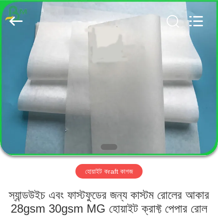
GUANGZHOU
BMPAPER
CO.,
LTD..
All
Rights
Reserved.
বাড়ি
পণ্য
আমাদের
সম্পর্কে
কারখানা
হোয়াইট কraft কাগজ
ভ্রমণ
স্যান্ডউইচ এবং ফাস্টফুডের জন্য কাস্টম রোলের আকার
মান
28gsm 30gsm MG হোয়াইট ক্রাফ্ট পেপার রোল