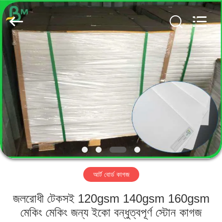
GUANGZHOU
BMPAPER
CO.,
LTD..
All
Rights
Reserved.
বাড়ি
পণ্য
আমাদের
সম্পর্কে
কারখানা
আর্ট বোর্ড কাগজ
ভ্রমণ
জলরোধী টেকসই 120gsm 140gsm 160gsm
মান
মেকিং মেকিং জন্য ইকো বন্ধুত্বপূর্ণ স্টোন কাগজ